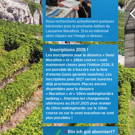
Nous recherchons actuellement quelques
bénévoles pour la prochaine édition du
Lausanne Marathon. SI tu es intéressé
alors cliques sur l’image ci-dessus…
+
Inscriptions 2026 !
Les inscriptions pour la distance « Semi
Marathon » et « 10km course » sont
maintenant closes pour l’édition 2026. Il
est possible de s’inscrire sur la liste
d’attente (sans garantie toutefois). Les
inscriptions pour 2027 seront ouvertes
déjà prochainement. Places encore
disponibles pour la distance
« Marathon » et « 10km walking/nordice
walking ». Attention les changements
ultérieures au 26.07.2025 pour monter
du 10km walking/nordic sur le 10km
course ou sur le semi marathon ne sont
plus possibles !
+
Bin ich gut abonniert?